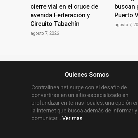
cierre vial en el cruce de
buscan 
avenida Federación y
Puerto V
Circuito Tabachín
agosto 7, 2
agosto 7, 2026
Quienes Somos
Contralinea.net surge con el desafío de
convertirse en un sitio especializado en
profundizar en temas locales, una opción e
la Internet que busca además de informar y
comunicar...
Ver mas