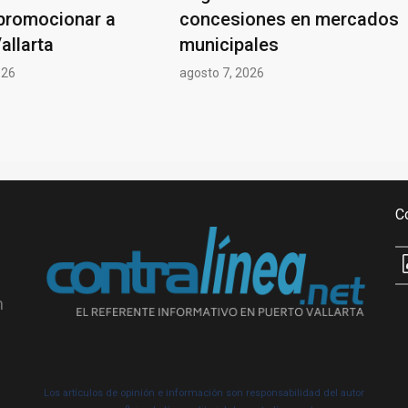
promocionar a
concesiones en mercados
allarta
municipales
026
agosto 7, 2026
C
n
Los artículos de opinión e información son responsabilidad del autor