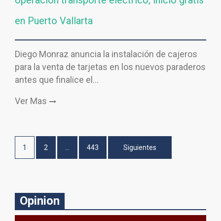
en Puerto Vallarta
Diego Monraz anuncia la instalación de cajeros
para la venta de tarjetas en los nuevos paraderos
antes que finalice el…
Ver Mas
Paginación
1
2
…
443
Siguientes
de
entradas
Opinion