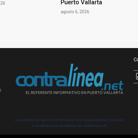
Puerto Vallarta
026
agosto 6, 2026
C
n
Los artículos de opinión e información son responsabilidad del autor
y no reflejan la línea editorial de contralínea.net