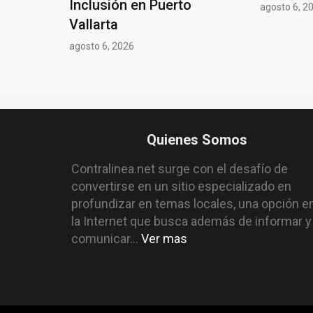
Inclusión en Puerto
agosto 6, 2
Vallarta
agosto 6, 2026
Quienes Somos
Contralinea.net surge con el desafío de
convertirse en un sitio especializado en
profundizar en temas locales, una opción e
la Internet que busca además de informar y
comunicar...
Ver mas