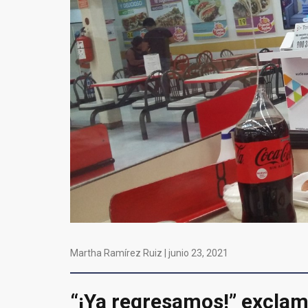
Martha Ramírez Ruiz |
junio 23, 2021
“¡Ya regresamos!” exclam