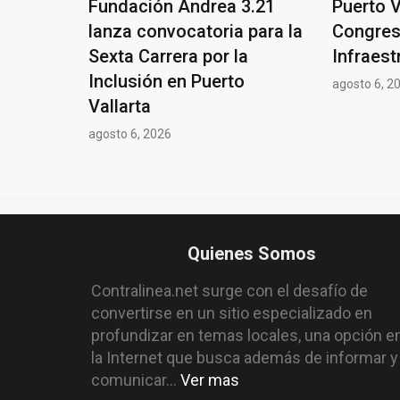
Fundación Andrea 3.21
Puerto V
lanza convocatoria para la
Congres
Sexta Carrera por la
Infraest
Inclusión en Puerto
agosto 6, 2
Vallarta
agosto 6, 2026
Quienes Somos
Contralinea.net surge con el desafío de
convertirse en un sitio especializado en
profundizar en temas locales, una opción e
la Internet que busca además de informar y
comunicar...
Ver mas