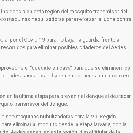
ta incidencia en esta región del mosquito transmisor del
nco maquinas nebulizadoras para reforzar la lucha contra
ial por el Covid-19 para no bajar la guardia frente al
n recorridos para eliminar posibles criaderos del Aedes
aproveche el “quédate en casa” para que se eliminen los
utoridades sanitarias lo hacen en espacios públicos o en
n en la última etapa para prevenir el dengue al destacar
squito transmisor del dengue.
y cinco maquinas nubulizadoras para la VIII Región
para eliminar al moquito desde la etapa larvaria, con la
 del Aedes aegypi en esta región, dijo el titular de la