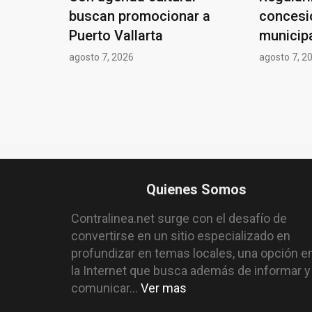
buscan promocionar a
concesi
Puerto Vallarta
municip
agosto 7, 2026
agosto 7, 2
Quienes Somos
Contralinea.net surge con el desafío de
convertirse en un sitio especializado en
profundizar en temas locales, una opción e
la Internet que busca además de informar y
comunicar...
Ver mas