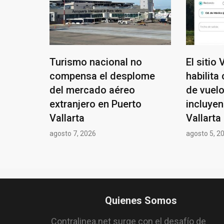
Turismo nacional no
El sitio
compensa el desplome
habilita
del mercado aéreo
de vuel
extranjero en Puerto
incluyen
Vallarta
Vallarta
agosto 7, 2026
agosto 5, 2
Quienes Somos
Contralinea.net surge con el desafío de