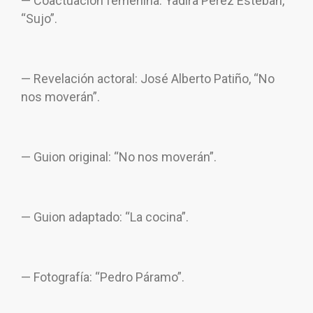
— Coactuación femenina: Yadira Pérez Esteban,
“Sujo”.
— Revelación actoral: José Alberto Patiño, “No
nos moverán”.
— Guion original: “No nos moverán”.
— Guion adaptado: “La cocina”.
— Fotografía: “Pedro Páramo”.