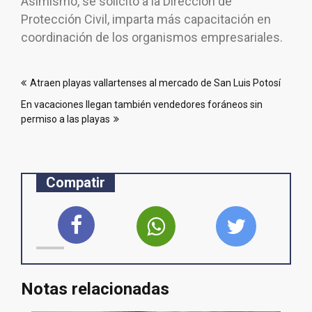
Asimismo, se solicitó a la Dirección de
Protección Civil, imparta más capacitación en
coordinación de los organismos empresariales.
Navegación
Atraen playas vallartenses al mercado de San Luis Potosí
de
En vacaciones llegan también vendedores foráneos sin
entradas
permiso a las playas
Compatir
Notas relacionadas