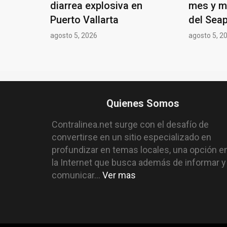
diarrea explosiva en
mes y m
Puerto Vallarta
del Seap
agosto 5, 2026
agosto 5, 2
Quienes Somos
Contralinea.net surge con el desafío de
convertirse en un sitio especializado en
profundizar en temas locales, una opción e
la Internet que busca además de informar y
comunicar...
Ver mas