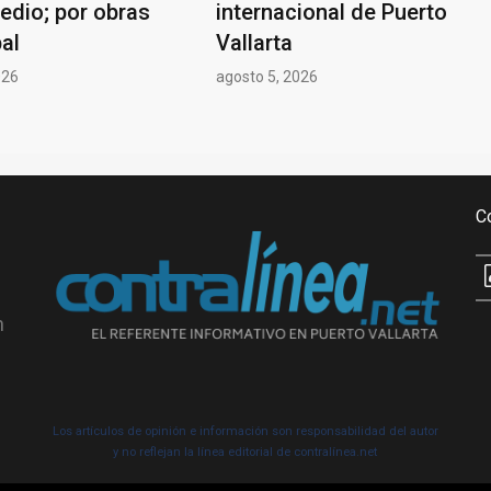
edio; por obras
internacional de Puerto
al
Vallarta
026
agosto 5, 2026
C
n
Los artículos de opinión e información son responsabilidad del autor
y no reflejan la línea editorial de contralínea.net