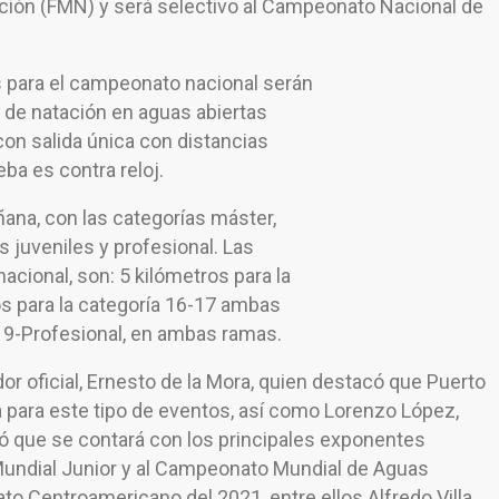
ción (FMN) y será selectivo al Campeonato Nacional de
s para el campeonato nacional serán
a de natación en aguas abiertas
on salida única con distancias
eba es contra reloj.
ñana, con las categorías máster,
as juveniles y profesional. Las
acional, son: 5 kilómetros para la
s para la categoría 16-17 ambas
-19-Profesional, en ambas ramas.
r oficial, Ernesto de la Mora, quien destacó que Puerto
ea para este tipo de eventos, así como Lorenzo López,
mó que se contará con los principales exponentes
undial Junior y al Campeonato Mundial de Aguas
o Centroamericano del 2021, entre ellos Alfredo Villa