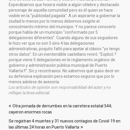
Esperábamos que hiciera visible a algún célebre y destacado
personaje de aquella comunidad pero es él quien se hace
visible en la “publicidad pagada”. A un aspirante a gobernar la
ciudad lo menos por lo menos debemos exigirle el
conocimiento mínimo del municipio. Y no parece conocerlo
porque habla de un municipio “conformado por 5
delegaciones diferentes”. Cuando alguno de sus seguidores
le hizo ver que no son 5 sino 4 las delegaciones
administrativas, poquito faltó para apelar al clásico “yo tengo
otros datos”. En un inentendible castellano reviró: “Explicó ?
porque viene 5 delegaciones en le reglamento orgánico de
gobierno y administración pública municipal de Puerto
Vallarta !!”. Sic y recontrasics. No sabemos qué quiso decir en
su defensiva explicación pero estamos seguros que por lo
menos adolece de asesoría.
Los artículos de opinión son responsabilidad del autor y no
reflejan la línea editorial.
Navegación
Otra jornada de derrumbes en la carretera estatal 544;
de
cayeron enormes rocas
entradas
Se registran 4 muertes y 31 nuevos contagios de Covid-19 en
las últimas 24 horas en Puerto Vallarta