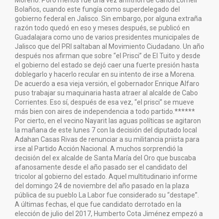
Moreno. Poro menos fue una vez anfitrión de Carlos Lomelí
Bolaños, cuando este fungía como superdelegado del
gobierno federal en Jalisco. Sin embargo, por alguna extraña
razón todo quedó en eso y meses después, se publicó en
Guadalajara como uno de varios presidentes municipales de
Jalisco que del PRI saltaban al Movimiento Ciudadano. Un año
después nos afirman que sobre “el Prisci” de El Tuito y desde
el gobierno del estado se dejó caer una fuerte presión hasta
doblegarlo y hacerlo recular en su intento de irse a Morena.
De acuerdo a esa vieja versión, el gobernador Enrique Alfaro
puso trabajar su maquinaria hasta atraer al alcalde de Cabo
Corrientes. Eso sí, después de esa vez, “el prisci” se mueve
más bien con aires de independencia a todo partido.******
Por cierto, en el vecino Nayarit las aguas políticas se agitaron
la mañana de este lunes 7 con la decisión del diputado local
Adahan Casas Rivas de renunciar a su militancia priista para
irse al Partido Acción Nacional. A muchos sorprendió la
decisión del ex alcalde de Santa María del Oro que buscaba
afanosamente desde el año pasado ser el candidato del
tricolor al gobierno del estado. Aquel multitudinario informe
del domingo 24 de noviembre del año pasado en la plaza
pública de su pueblo La Labor fue considerado su “destape”.
A últimas fechas, el que fue candidato derrotado en la
elección de julio del 2017, Humberto Cota Jiménez empezó a