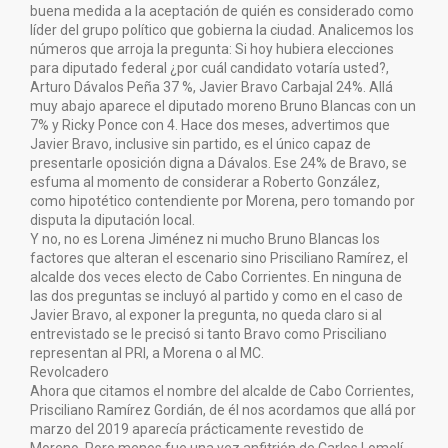
buena medida a la aceptación de quién es considerado como
líder del grupo político que gobierna la ciudad. Analicemos los
números que arroja la pregunta: Si hoy hubiera elecciones
para diputado federal ¿por cuál candidato votaría usted?,
Arturo Dávalos Peña 37 %, Javier Bravo Carbajal 24%. Allá
muy abajo aparece el diputado moreno Bruno Blancas con un
7% y Ricky Ponce con 4. Hace dos meses, advertimos que
Javier Bravo, inclusive sin partido, es el único capaz de
presentarle oposición digna a Dávalos. Ese 24% de Bravo, se
esfuma al momento de considerar a Roberto González,
como hipotético contendiente por Morena, pero tomando por
disputa la diputación local.
Y no, no es Lorena Jiménez ni mucho Bruno Blancas los
factores que alteran el escenario sino Prisciliano Ramírez, el
alcalde dos veces electo de Cabo Corrientes. En ninguna de
las dos preguntas se incluyó al partido y como en el caso de
Javier Bravo, al exponer la pregunta, no queda claro si al
entrevistado se le precisó si tanto Bravo como Prisciliano
representan al PRI, a Morena o al MC.
Revolcadero
Ahora que citamos el nombre del alcalde de Cabo Corrientes,
Prisciliano Ramírez Gordián, de él nos acordamos que allá por
marzo del 2019 aparecía prácticamente revestido de