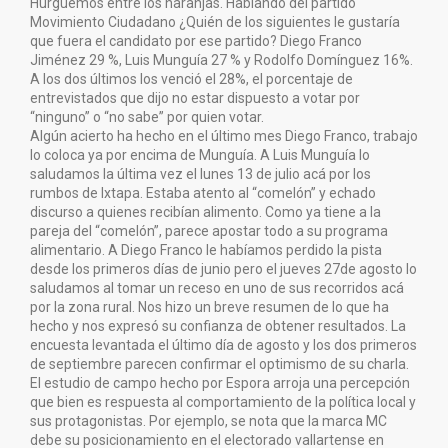
Hurguemos entre los naranjas. Hablando del partido
Movimiento Ciudadano ¿Quién de los siguientes le gustaría
que fuera el candidato por ese partido? Diego Franco
Jiménez 29 %, Luis Munguía 27 % y Rodolfo Domínguez 16%.
A los dos últimos los venció el 28%, el porcentaje de
entrevistados que dijo no estar dispuesto a votar por
“ninguno” o “no sabe” por quien votar.
Algún acierto ha hecho en el último mes Diego Franco, trabajo
lo coloca ya por encima de Munguía. A Luis Munguía lo
saludamos la última vez el lunes 13 de julio acá por los
rumbos de Ixtapa. Estaba atento al “comelón” y echado
discurso a quienes recibían alimento. Como ya tiene a la
pareja del “comelón”, parece apostar todo a su programa
alimentario. A Diego Franco le habíamos perdido la pista
desde los primeros días de junio pero el jueves 27de agosto lo
saludamos al tomar un receso en uno de sus recorridos acá
por la zona rural. Nos hizo un breve resumen de lo que ha
hecho y nos expresó su confianza de obtener resultados. La
encuesta levantada el último día de agosto y los dos primeros
de septiembre parecen confirmar el optimismo de su charla.
El estudio de campo hecho por Espora arroja una percepción
que bien es respuesta al comportamiento de la política local y
sus protagonistas. Por ejemplo, se nota que la marca MC
debe su posicionamiento en el electorado vallartense en