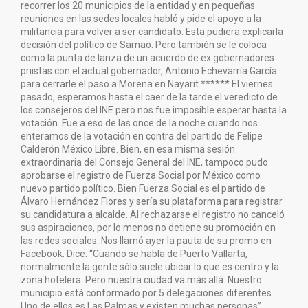
recorrer los 20 municipios de la entidad y en pequeñas
reuniones en las sedes locales habló y pide el apoyo a la
militancia para volver a ser candidato. Esta pudiera explicarla
decisión del político de Samao. Pero también se le coloca
como la punta de lanza de un acuerdo de ex gobernadores
priistas con el actual gobernador, Antonio Echevarría García
para cerrarle el paso a Morena en Nayarit.****** El viernes
pasado, esperamos hasta el caer de la tarde el veredicto de
los consejeros del INE pero nos fue imposible esperar hasta la
votación. Fue a eso de las once de la noche cuando nos
enteramos de la votación en contra del partido de Felipe
Calderón México Libre. Bien, en esa misma sesión
extraordinaria del Consejo General del INE, tampoco pudo
aprobarse el registro de Fuerza Social por México como
nuevo partido político. Bien Fuerza Social es el partido de
Álvaro Hernández Flores y sería su plataforma para registrar
su candidatura a alcalde. Al rechazarse el registro no canceló
sus aspiraciones, por lo menos no detiene su promoción en
las redes sociales. Nos llamó ayer la pauta de su promo en
Facebook. Dice: “Cuando se habla de Puerto Vallarta,
normalmente la gente sólo suele ubicar lo que es centro y la
zona hotelera. Pero nuestra ciudad va más allá. Nuestro
municipio está conformado por 5 delegaciones diferentes.
Uno de ellos es Las Palmas y existen muchas personas”.