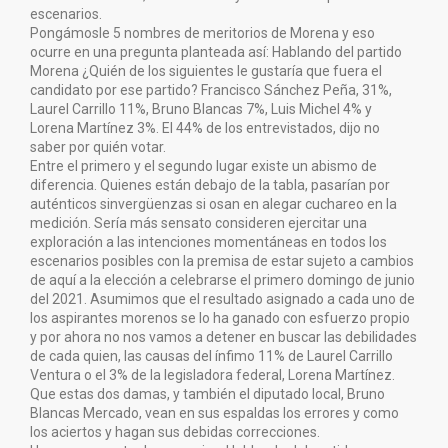
escenarios.
Pongámosle 5 nombres de meritorios de Morena y eso
ocurre en una pregunta planteada así: Hablando del partido
Morena ¿Quién de los siguientes le gustaría que fuera el
candidato por ese partido? Francisco Sánchez Peña, 31%,
Laurel Carrillo 11%, Bruno Blancas 7%, Luis Michel 4% y
Lorena Martínez 3%. El 44% de los entrevistados, dijo no
saber por quién votar.
Entre el primero y el segundo lugar existe un abismo de
diferencia. Quienes están debajo de la tabla, pasarían por
auténticos sinvergüenzas si osan en alegar cuchareo en la
medición. Sería más sensato consideren ejercitar una
exploración a las intenciones momentáneas en todos los
escenarios posibles con la premisa de estar sujeto a cambios
de aquí a la elección a celebrarse el primero domingo de junio
del 2021. Asumimos que el resultado asignado a cada uno de
los aspirantes morenos se lo ha ganado con esfuerzo propio
y por ahora no nos vamos a detener en buscar las debilidades
de cada quien, las causas del ínfimo 11% de Laurel Carrillo
Ventura o el 3% de la legisladora federal, Lorena Martínez.
Que estas dos damas, y también el diputado local, Bruno
Blancas Mercado, vean en sus espaldas los errores y como
los aciertos y hagan sus debidas correcciones.