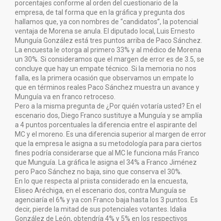
porcentajes conforme al orden del cuestionario de la
empresa, de tal forma que en la gráfica y pregunta dos
hallamos que, ya con nombres de “candidatos”, la potencial
ventaja de Morena se anula. El diputado local, Luis Ernesto
Munguía González está tres puntos arriba de Paco Sánchez.
La encuesta le otorga al primero 33% y al médico de Morena
un 30%. Si consideramos que el margen de error es de 3.5, se
concluye que hay un empate técnico. Si la memoria no nos
falla, es la primera ocasión que observamos un empate lo
que en términos reales Paco Sánchez muestra un avance y
Munguía va en franco retroceso.
Pero a la misma pregunta de ¿Por quién votaría usted? En el
escenario dos, Diego Franco sustituye a Munguía y se amplía
a 4 puntos porcentuales la diferencia entre el aspirante del
MC y el moreno. Es una diferencia superior al margen de error
que la empresa le asigna a su metodología para para ciertos
fines podría considerarse que al MC le funciona más Franco
que Munguía. La gráfica le asigna el 34% a Franco Jiménez
pero Paco Sánchez no baja, sino que conserva el 30%.
En lo que respecta al priista considerado en la encuesta,
Eliseo Aréchiga, en el escenario dos, contra Munguía se
agenciaría el 6% y ya con Franco baja hasta los 3 puntos. Es
decir, pierde la mitad de sus potenciales votantes. Idalia
González de León, obtendría 4% y 5% en los respectivos