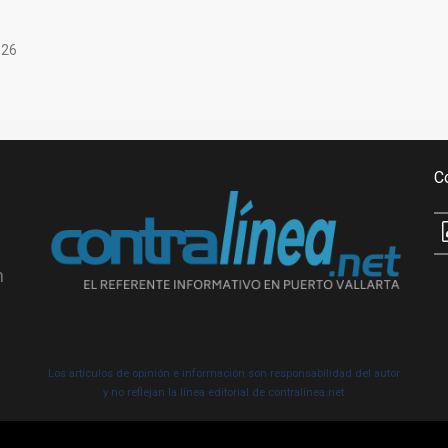
026
C
n
Los artículos de opinión e información son responsabilidad del autor
y no reflejan la línea editorial de contralínea.net