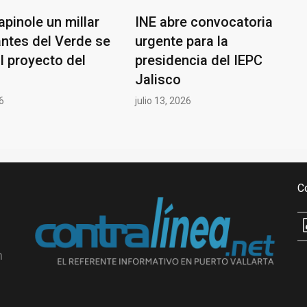
apinole un millar
INE abre convocatoria
antes del Verde se
urgente para la
l proyecto del
presidencia del IEPC
Jalisco
26
julio 13, 2026
C
n