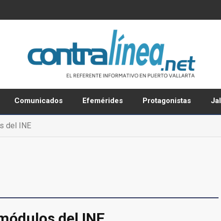
Comunicados
Efemérides
Protagonistas
Ja
s del INE
 módulos del INE