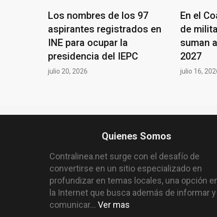
Los nombres de los 97
En el Co
aspirantes registrados en
de milit
INE para ocupar la
suman a
presidencia del IEPC
2027
julio 20, 2026
julio 16, 20
Quienes Somos
Contralinea.net surge con el desafío de
convertirse en un sitio especializado en
profundizar en temas locales, una opción e
la Internet que busca además de informar y
comunicar...
Ver mas