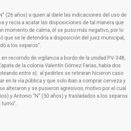
N” (26 años) a quien al darle las indicaciones del uso de
a y recia a acatar las disposiciones de tal manera que
a un momento de calma, él se puso más negativo, por lo
mó que se le detendría a disposición del juez municipal,
dó a los separos”.
en recorrido de vigilancia a bordo de la unidad PV-348,
 Zapata de la colonia Valentín Gómez Farías, había dos
ando entre sí; al pedirles se retiraran hicieron caso
r en la vía pública y que solo iban a comprar cerveza y
 “se alteraron y se pusieron agresivos, motivo por el cual
os) y Antonio “N” (50 años) y trasladados a los separos
 turno”.