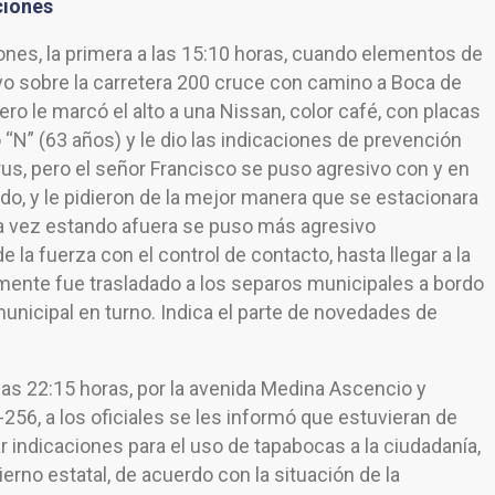
ciones
ones, la primera a las 15:10 horas, cuando elementos de
ivo sobre la carretera 200 cruce con camino a Boca de
 le marcó el alto a una Nissan, color café, con placas
 “N” (63 años) y le dio las indicaciones de prevención
irus, pero el señor Francisco se puso agresivo con y en
o, y le pidieron de la mejor manera que se estacionara
una vez estando afuera se puso más agresivo
e la fuerza con el control de contacto, hasta llegar a la
mente fue trasladado a los separos municipales a bordo
municipal en turno. Indica el parte de novedades de
 las 22:15 horas, por la avenida Medina Ascencio y
-256, a los oficiales se les informó que estuvieran de
 indicaciones para el uso de tapabocas a la ciudadanía,
erno estatal, de acuerdo con la situación de la