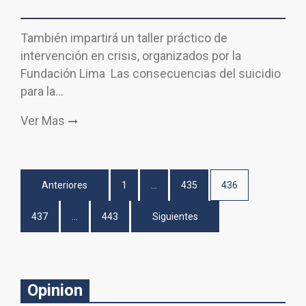
También impartirá un taller práctico de
intervención en crisis, organizados por la
Fundación Lima Las consecuencias del suicidio
para la…
Ver Mas
Paginación
Anteriores
1
…
435
436
de
437
…
443
Siguientes
entradas
Opinion