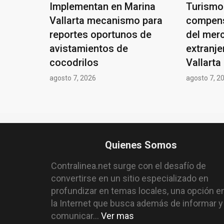
Implementan en Marina
Turismo
Vallarta mecanismo para
compens
reportes oportunos de
del mer
avistamientos de
extranje
cocodrilos
Vallarta
agosto 7, 2026
agosto 7, 2
Quienes Somos
Contralinea.net surge con el desafío de
convertirse en un sitio especializado en
profundizar en temas locales, una opción e
la Internet que busca además de informar y
comunicar...
Ver mas