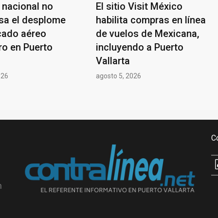
 nacional no
El sitio Visit México
a el desplome
habilita compras en línea
cado aéreo
de vuelos de Mexicana,
ro en Puerto
incluyendo a Puerto
Vallarta
026
agosto 5, 2026
C
n