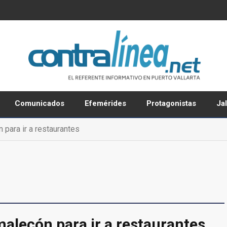
Comunicados
Efemérides
Protagonistas
Ja
 para ir a restaurantes
malecón para ir a restaurantes