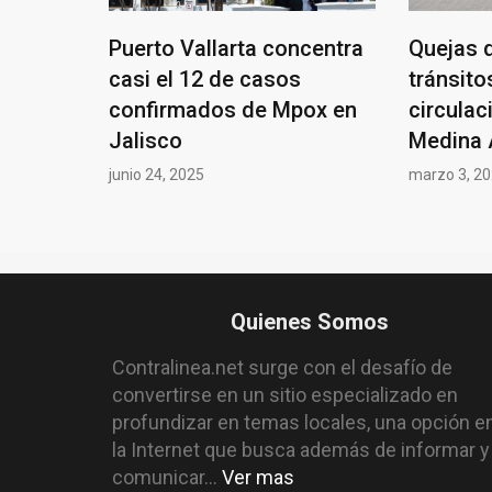
Puerto Vallarta concentra
Quejas d
casi el 12 de casos
tránsito
confirmados de Mpox en
circulac
Jalisco
Medina 
junio 24, 2025
marzo 3, 2
Quienes Somos
Contralinea.net surge con el desafío de
convertirse en un sitio especializado en
profundizar en temas locales, una opción e
la Internet que busca además de informar y
comunicar...
Ver mas