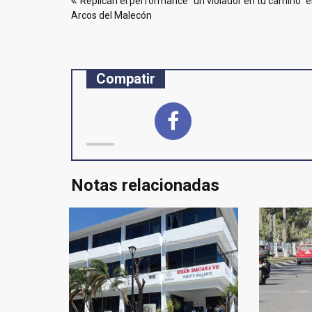
Replican el performance “un violador en tu camino” e
de
Arcos del Malecón
entradas
Compatir
Notas relacionadas