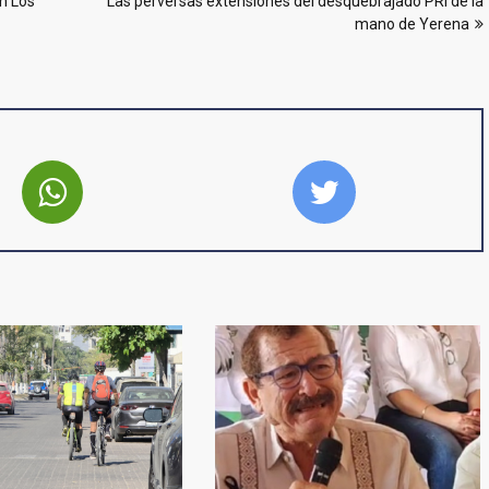
n Los
Las perversas extensiones del desquebrajado PRI de la
mano de Yerena