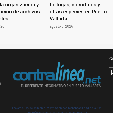
la organización y
tortugas, cocodrilos y
ación de archivos
otras especies en Puerto
ales
Vallarta
026
agosto 5, 2026
C
n
Los artículos de opinión e información son responsabilidad del autor
y no reflejan la línea editorial de contralínea.net