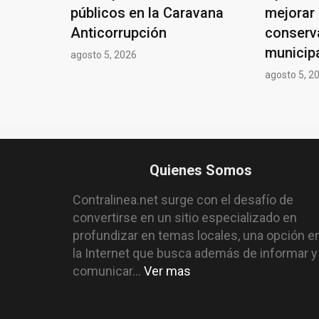
públicos en la Caravana
mejorar 
Anticorrupción
conserv
municip
agosto 5, 2026
agosto 5, 2
Quienes Somos
Contralinea.net surge con el desafío de
convertirse en un sitio especializado en
profundizar en temas locales, una opción e
la Internet que busca además de informar y
comunicar...
Ver mas