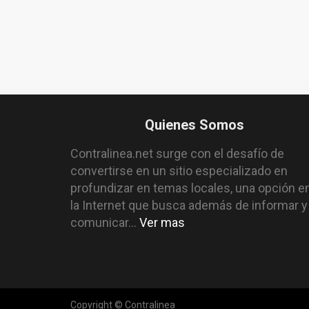
Quienes Somos
Contralinea.net surge con el desafío de
convertirse en un sitio especializado en
profundizar en temas locales, una opción e
la Internet que busca además de informar y
comunicar...
Ver mas
Copyright © Contralinea