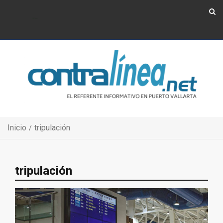
Show Navigation
Show Navigation
Inicio
tripulación
tripulación