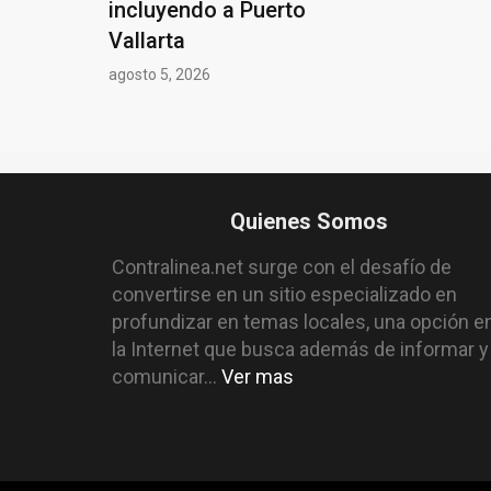
incluyendo a Puerto
Vallarta
agosto 5, 2026
Quienes Somos
Contralinea.net surge con el desafío de
convertirse en un sitio especializado en
profundizar en temas locales, una opción e
la Internet que busca además de informar y
comunicar...
Ver mas