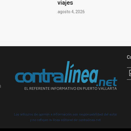
viajes
agosto 4, 2026
C
n
Los artículos de opinión e información son responsabilidad del autor
y no reflejan la línea editorial de contralínea.net