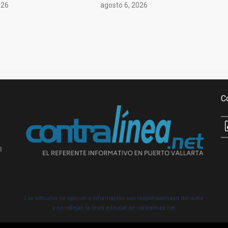
026
agosto 6, 2026
C
n
Los artículos de opinión e información son responsabilidad del autor
y no reflejan la línea editorial de contralínea.net