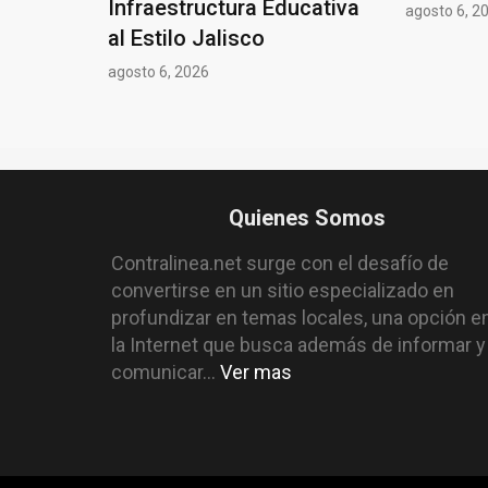
Infraestructura Educativa
agosto 6, 2
al Estilo Jalisco
agosto 6, 2026
Quienes Somos
Contralinea.net surge con el desafío de
convertirse en un sitio especializado en
profundizar en temas locales, una opción e
la Internet que busca además de informar y
comunicar...
Ver mas