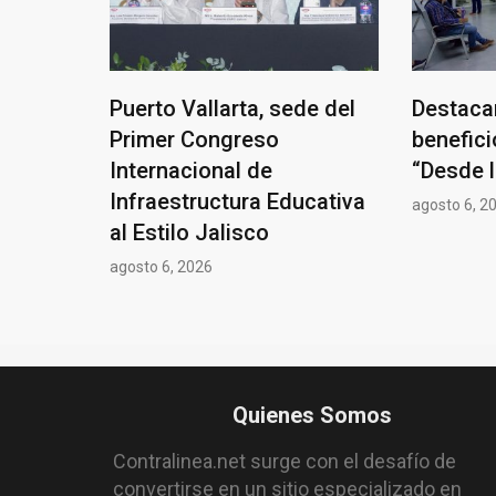
Puerto Vallarta, sede del
Destaca
Primer Congreso
benefic
Internacional de
“Desde 
Infraestructura Educativa
agosto 6, 2
al Estilo Jalisco
agosto 6, 2026
Quienes Somos
Contralinea.net surge con el desafío de
convertirse en un sitio especializado en