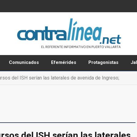
Comunicados
Efemérides
Protagonistas
Ja
rsos del ISH serían las laterales de avenida de Ingreso;
sos del ISH serían las laterales