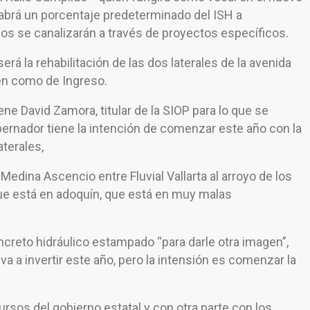
habrá un porcentaje predeterminado del ISH a
rsos se canalizarán a través de proyectos específicos.
será la rehabilitación de las dos laterales de la avenida
én como de Ingreso.
ne David Zamora, titular de la SIOP para lo que se
bernador tiene la intención de comenzar este año con la
terales,
 Medina Ascencio entre Fluvial Vallarta al arroyo de los
que está en adoquín, que está en muy malas
creto hidráulico estampado “para darle otra imagen”,
va a invertir este año, pero la intensión es comenzar la
rsos del gobierno estatal y con otra parte con los