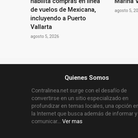
habilita compras en línea
Marina V
de vuelos de Mexicana,
agosto 5, 2
incluyendo a Puerto
Vallarta
agosto 5, 2026
Quienes Somos
Contralinea.net surge con el desafío de
convertirse en un sitio especializado en
profundizar en temas locales, una opción e
la Internet que busca además de informar y
comunicar...
Ver mas