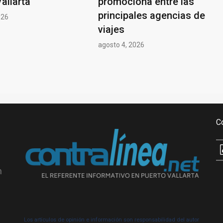
allarta
promociona entre las
principales agencias de
026
viajes
agosto 4, 2026
C
n
Los artículos de opinión e información son responsabilidad del autor