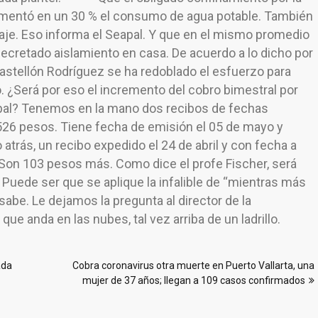
crementó en un 30 % el consumo de agua potable. También
naje. Eso informa el Seapal. Y que en el mismo promedio
 decretado aislamiento en casa. De acuerdo a lo dicho por
Castellón Rodríguez se ha redoblado el esfuerzo para
ido. ¿Será por eso el incremento del cobro bimestral por
pal? Tenemos en la mano dos recibos de fechas
 526 pesos. Tiene fecha de emisión el 05 de mayo y
atrás, un recibo expedido el 24 de abril y con fecha a
 Son 103 pesos más. Como dice el profe Fischer, será
 Puede ser que se aplique la infalible de “mientras más
be. Le dejamos la pregunta al director de la
e anda en las nubes, tal vez arriba de un ladrillo.
ada
Cobra coronavirus otra muerte en Puerto Vallarta, una
mujer de 37 años; llegan a 109 casos confirmados