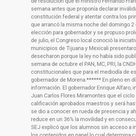
de resolución que el ministro Fernando Fra
semana antes que proponía declarar inválida l
constitución federal y atentar contra los pr
que arrancó la misma noche del domingo 2 d
elección para gobernador y se propuso prolo
de julio, el Congreso local conoció la iniciat
municipios de Tijuana y Mexicali presentaro
desecharon porque la ley no había sido public
semana de octubre el PAN, MC, PRI, la CNDH
constitucionales que para el mediodía de es
gobernador de Morena.****** En pleno en días
información. El gobernador Enrique Alfaro, in
Juan Carlos Flores Miramontes que el ciclo
calificación aprobados maestros y será hast
se dio a conocer en rueda de presencia y ah
reduce en un 36% la movilidad y en consecuenc
SEJ explicó que los alumnos sin acceso a int
los contenidos en papel lo cual determina c