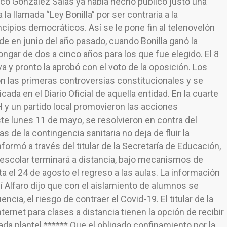
nco González Salas ya había hecho público justo una
a llamada “Ley Bonilla” por ser contraria a la
incipios democráticos. Así se le pone fin al telenovelón
e en junio del año pasado, cuando Bonilla ganó la
ngar de dos a cinco años para los que fue elegido. El 8
iva y pronto la aprobó con el voto de la oposición. Los
n las primeras controversias constitucionales y se
ada en el Diario Oficial de aquella entidad. En la cuarte
 y un partido local promovieron las acciones
te lunes 11 de mayo, se resolvieron en contra del
 de la contingencia sanitaria no deja de fluir la
formó a través del titular de la Secretaría de Educación,
 escolar terminará a distancia, bajo mecanismos de
a el 24 de agosto el regreso a las aulas. La información
í Alfaro dijo que con el aislamiento de alumnos se
ia, el riesgo de contraer el Covid-19. El titular de la
ernet para clases a distancia tienen la opción de recibir
ada plantel.****** Que el obligado confinamiento por la