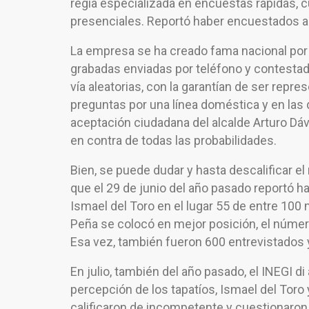
regia especializada en encuestas rápidas, cu
presenciales. Reportó haber encuestados a 
La empresa se ha creado fama nacional por a
grabadas enviadas por teléfono y contesta
vía aleatorias, con la garantían de ser repr
preguntas por una línea doméstica y en las d
aceptación ciudadana del alcalde Arturo Dáv
en contra de todas las probabilidades.
Bien, se puede dudar y hasta descalificar e
que el 29 de junio del año pasado reportó h
Ismael del Toro en el lugar 55 de entre 100 
Peña se colocó en mejor posición, el número
Esa vez, también fueron 600 entrevistados y
En julio, también del año pasado, el INEGI d
percepción de los tapatíos, Ismael del Toro 
calificaron de incompetente y cuestionaron h