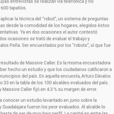
yas entrevistas se realizan vía telefónica y no
600 tapatíos.
plicar la técnica del “robot”, un sistema de preguntas
das desde la comodidad de los hogares, elegidos éstos
esentativas. Ya en dos ocasiones el autor contestó
os ocasiones se trató de evaluar el trabajo y
alos Peña. Ser encuestados por los “robots”, sí que fue
l resultado de Massive Caller. Es la misma encuestadora
aber hecho un estudio y que los ciudadanos calificaron a
municipios del país. En aquella encuesta, Arturo Dávalos
 33 en la tabla de los 100 alcaldes evaluados del país.
 Massive Caller fijó en 4.3 % su margen de error.
i a conocer un estudio levantado en junio sobre la
y Guadalajara fueron los peor evaluados. Al alcalde lo
asta de ser de muy bajo perfil. La capital es entre las