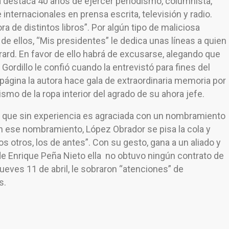
ia destaca 40 años de ejercer periodismo, columnista,
internacionales en prensa escrita, televisión y radio.
 de distintos libros”. Por algún tipo de maliciosa
 de ellos, “Mis presidentes” le dedica unas líneas a quien
rard. En favor de ello habrá de excusarse, alegando que
Gordillo le confió cuando la entrevistó para fines del
a página la autora hace gala de extraordinaria memoria por
lismo de la ropa interior del agrado de su ahora jefe.
ca que sin experiencia es agraciada con un nombramiento
Con ese nombramiento, López Obrador se pisa la cola y
s otros, los de antes”. Con su gesto, gana a un aliado y
 de Enrique Peña Nieto ella no obtuvo ningún contrato de
jueves 11 de abril, le sobraron “atenciones” de
s.