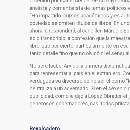
obtenido por Isabel Arvide. De su trayector
analista y comentarista de temas políticos e 
“Ha impartido cursos académicos y es autora
obviedad se omiten títulos de libros. En uno
ahora le responderá, al canciller Marcelo Eb
solo transcribió la confesión que la maestra 
libro, que por cierto, particularmente en es
tanto detalle fino que no olvidó ni el sensua
No será Isabel Arvide la primera diplomáti
para representar al país en el extranjero. 
verduguea su discurso de no ser él como “lo
neutraliza a un adversario. Si en el sexenio
publicidad, como le dijo a López Obrador el 
generosos gobernadores, casi todos priista
Revolcadero