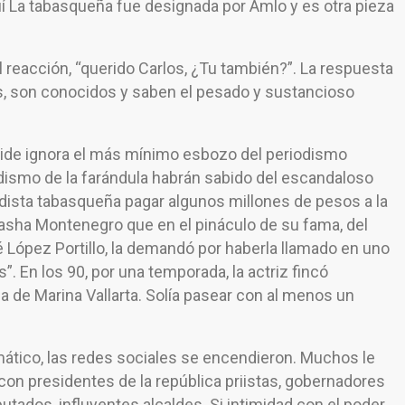
 La tabasqueña fue designada por Amlo y es otra pieza
l reacción, “querido Carlos, ¿Tu también?”. La respuesta
os, son conocidos y saben el pesado y sustancioso
rvide ignora el más mínimo esbozo del periodismo
odismo de la farándula habrán sabido del escandaloso
odista tabasqueña pagar algunos millones de pesos a la
 Sasha Montenegro que en el pináculo de su fama, del
osé López Portillo, la demandó por haberla llamado en uno
. En los 90, por una temporada, la actriz fincó
na de Marina Vallarta. Solía pasear con al menos un
tico, las redes sociales se encendieron. Muchos le
 con presidentes de la república priistas, gobernadores
utados, influyentes alcaldes. Si intimidad con el poder