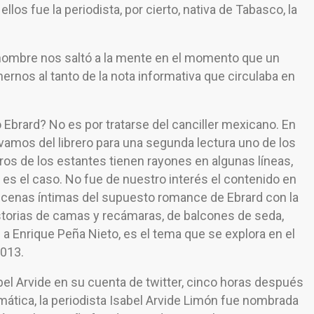
llos fue la periodista, por cierto, nativa de Tabasco, la
e nombre nos saltó a la mente en el momento que un
nernos al tanto de la nota informativa que circulaba en
 Ebrard? No es por tratarse del canciller mexicano. En
vamos del librero para una segunda lectura uno de los
bros de los estantes tienen rayones en algunas líneas,
 es el caso. No fue de nuestro interés el contenido en
scenas íntimas del supuesto romance de Ebrard con la
istorias de camas y recámaras, de balcones de seda,
 a Enrique Peña Nieto, es el tema que se explora en el
2013.
abel Arvide en su cuenta de twitter, cinco horas después
omática, la periodista Isabel Arvide Limón fue nombrada