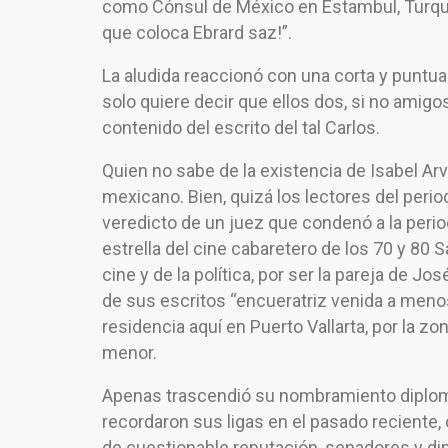
como Cónsul de México en Estambul, Turquí
que coloca Ebrard saz!”.
La aludida reaccionó con una corta y puntua
solo quiere decir que ellos dos, si no amig
contenido del escrito del tal Carlos.
Quien no sabe de la existencia de Isabel A
mexicano. Bien, quizá los lectores del peri
veredicto de un juez que condenó a la peri
estrella del cine cabaretero de los 70 y 80
cine y de la política, por ser la pareja de J
de sus escritos “encueratriz venida a menos”
residencia aquí en Puerto Vallarta, por la zo
menor.
Apenas trascendió su nombramiento diplomá
recordaron sus ligas en el pasado reciente,
de cuestionable reputación, senadores y dip