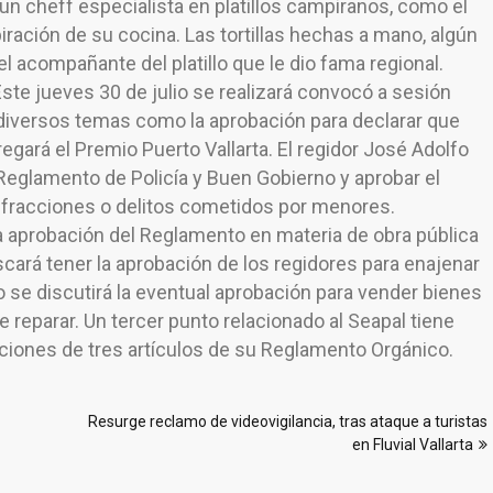
n cheff especialista en platillos campiranos, como el
piración de su cocina. Las tortillas hechas a mano, algún
a el acompañante del platillo que le dio fama regional.
te jueves 30 de julio se realizará convocó a sesión
diversos temas como la aprobación para declarar que
regará el Premio Puerto Vallarta. El regidor José Adolfo
Reglamento de Policía y Buen Gobierno y aprobar el
nfracciones o delitos cometidos por menores.
 aprobación del Reglamento en materia de obra pública
scará tener la aprobación de los regidores para enajenar
o se discutirá la eventual aprobación para vender bienes
 reparar. Un tercer punto relacionado al Seapal tiene
caciones de tres artículos de su Reglamento Orgánico.
Resurge reclamo de videovigilancia, tras ataque a turistas
en Fluvial Vallarta