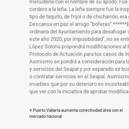
menudería con el nombre de su apodo. Fue u
cordero a la leña. La leña siempre fue la ins
tipo de taquito, de frijol o de chicharrón, er
Descansa en paz el amigo “boferas”.******Es
ordinaria del Ayuntamiento para desahogar 
este año 2020, por imposibilidad”, no se ent
López Solorio propondrá modificaciones al 
Protocolo de Actuación para los casos de I
Asimismo se pondrá a consideración para la
y servicios del Seapal y por separado se bu
o contratar servicios en el Seapal. Asimism
muebles que por su deterioro es incosteable
que ver con la iniciativa de aprobar modifi
Navegación
Puerto Vallarta aumenta conectividad área con el
de
mercado nacional
entradas