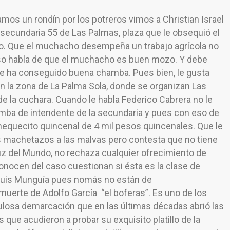
mos un rondín por los potreros vimos a Christian Israel
 secundaria 55 de Las Palmas, plaza que le obsequió el
do. Que el muchacho desempeña un trabajo agrícola no
 Eso habla de que el muchacho es buen mozo. Y debe
le ha conseguido buena chamba. Pues bien, le gusta
a. En la zona de La Palma Sola, donde se organizan Las
de la cuchara. Cuando le habla Federico Cabrera no le
hamba de intendente de la secundaria y pues con eso de
hequecito quincenal de 4 mil pesos quincenales. Que le
s machetazos a las malvas pero contesta que no tiene
z del Mundo, no rechaza cualquier ofrecimiento de
onocen del caso cuestionan si ésta es la clase de
 Luis Munguía pues nomás no están de
a muerte de Adolfo García “el boferas”. Es uno de los
losa demarcación que en las últimas décadas abrió las
que acudieron a probar su exquisito platillo de la