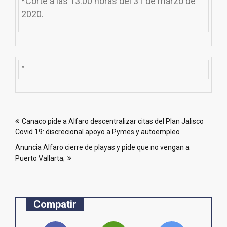
*Corte a las 13:00 horas del 31 de marzo de
2020.
“
Navegación
Canaco pide a Alfaro descentralizar citas del Plan Jalisco
de
Covid 19: discrecional apoyo a Pymes y autoempleo
entradas
Anuncia Alfaro cierre de playas y pide que no vengan a
Puerto Vallarta;
Compatir