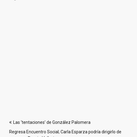
Navegación
Las ‘tentaciones’ de González Palomera
de
Regresa Encuentro Social; Carla Esparza podría dirigirlo de
entradas