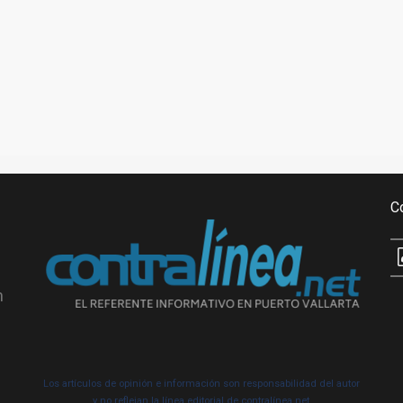
C
n
Los artículos de opinión e información son responsabilidad del autor
y no reflejan la línea editorial de contralínea.net