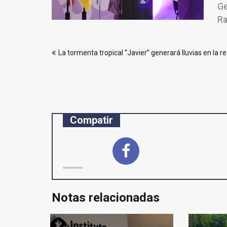
Ge
Ra
Navegación
La tormenta tropical “Javier” generará lluvias en la r
de
entradas
Compatir
Notas relacionadas