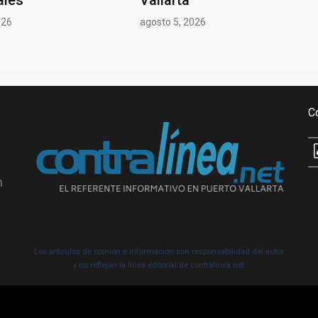
026
agosto 5, 2026
C
n
Los artículos de opinión e información son responsabilidad del autor
y no reflejan la línea editorial de contralínea.net