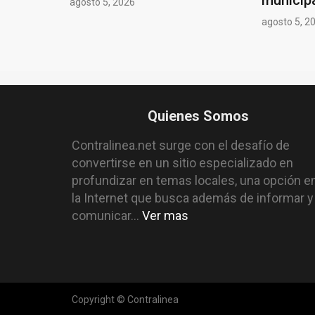
agosto 5, 2026
agosto 5, 2
Quienes Somos
Contralinea.net surge con el desafío de
convertirse en un sitio especializado en
profundizar en temas locales, una opción e
la Internet que busca además de informar y
comunicar...
Ver mas
Copyright © Contralinea