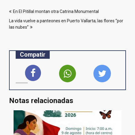
Navegación
En El Pitillal montan otra Catrina Monumental
de
La vida vuelve a panteones en Puerto Vallarta; las flores “por
entradas
las nubes”
Compatir
Notas relacionadas