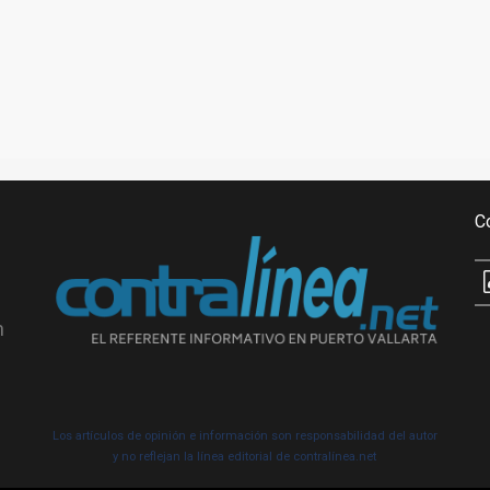
C
n
Los artículos de opinión e información son responsabilidad del autor
y no reflejan la línea editorial de contralínea.net